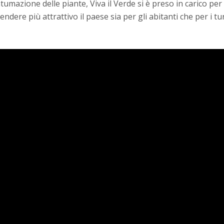
ntumazione delle piante, Viva il Verde si è preso in carico per
ndere più attrattivo il paese sia per gli abitanti che per i tur