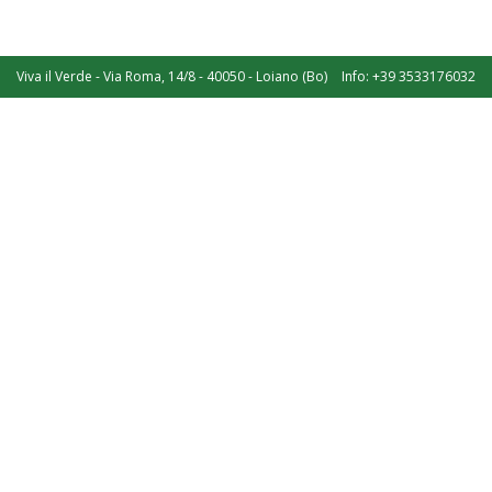
Viva il Verde - Via Roma, 14/8 - 40050 - Loiano (Bo)
Info: +39 3533176032